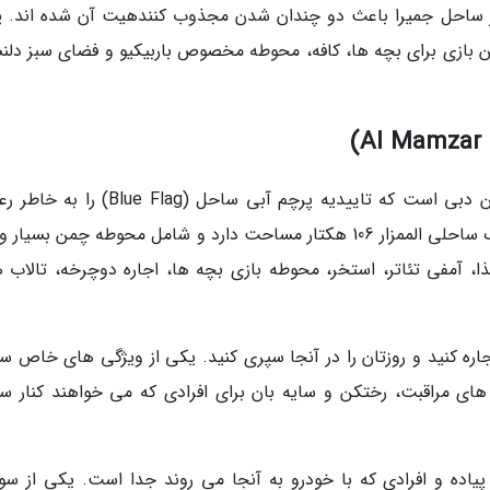
ساحل جمیرا باعث دو چندان شدن مجذوب کنندهیت آن شده اند. پ
ن بازی برای بچه ها، کافه، محوطه مخصوص باربیکیو و فضای سبز دلن
ساحل الممزار هم از دیگر سواحل زیبای شیخ نشین دبی است که تاییدیه پرچم آبی ساحل (Flag
استانداردهای سختگیرانه دریافت نموده است. پارک ساحلی الممزار 106 هکتار مساحت دارد و شامل محوطه چمن بس
مفی تئاتر، استخر، محوطه بازی بچه ها، اجاره دوچرخه، تالاب ه
ره کنید و روزتان را در آنجا سپری کنید. یکی از ویژگی های خاص س
ریق نجات، برج های مراقبت، رختکن و سایه بان برای افرادی که می خواهند کنار 
پیاده و افرادی که با خودرو به آنجا می روند جدا است. یکی از سو