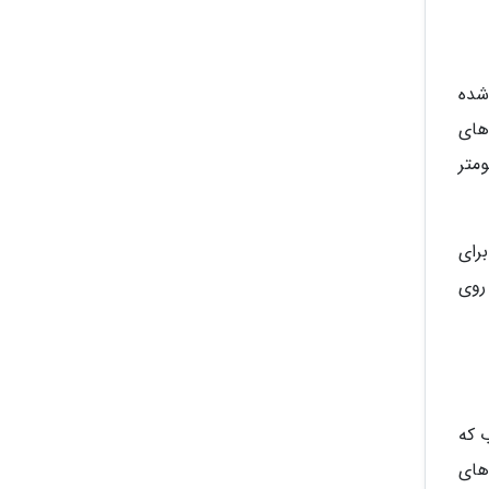
خته شده
های
ا (Jumeirah Beach Residence) قرار گرفته و بیش از 1.7 کیلومتر
رای
روی
رب که
های