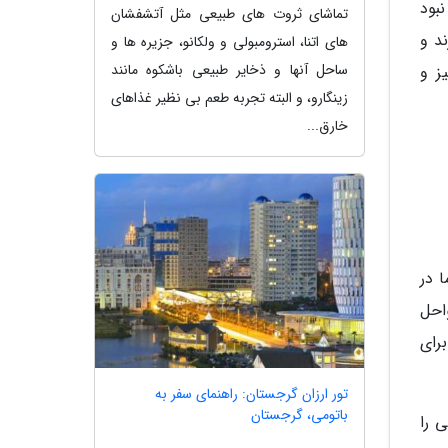
بود
تماشای ثروت های طبیعی مثل آتشفشان
د و
های اتنا، استرومبولی و ولکانو، جزیره ها و
ساحل آنها و ذخایر طبیعی باشکوه مانند
ز و
زینگارو، و البته تجربه طعم بی نظیر غذاهای
خارق...
 در
احل
رای
تور ارزان گرجستان: راهنمای سفر به
باتومی، گرجستان
 را