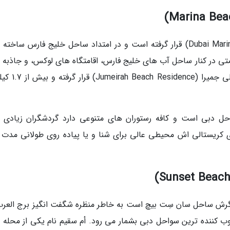
ساحل مارینا یا همان مارینا بیچ در دبی مارینا (Dubai Marina) قرار گرفته است و در امتداد ساحل خلیج فارس سا
امتی در کنار ساحل آب های خلیج فارس، اقامتگاه های لوکس، و جاذبه 
دیگر است. ساحل مارینا در نزدیکی اقامتگاه ساحلی جمیر
احل دبی است و کافه رستوران های متنوعی دارد گردشگران زیادی ب
ی کریستالی اش محیطی عالی برای شنا و یا پیاده روی طولانی مدت 
Umm Suqeim Beach) که نام دیگرش ساحل سان سِت بیچ است به خاطر منظره شگفت انگیز برج الع
ب کننده ترین سواحل دبی بشمار می رود. أم سقیم نام یکی از محله 