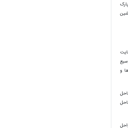
ارک
شین
Blue ) را به خاطر رعایت
یار وسیع
ا و
احل
ساحل
احل