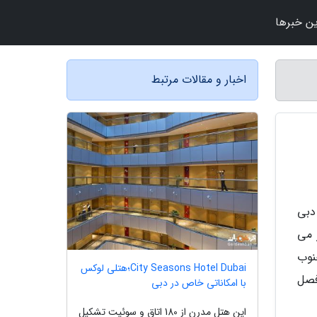
ن خبرها
اخبار و مقالات مرتبط
دبی
 می
نوب
City Seasons Hotel Dubai؛هتلی لوکس
فصل
با امکاناتی خاص در دبی
این هتل مدرن از 180 اتاق و سوئیت تشکیل