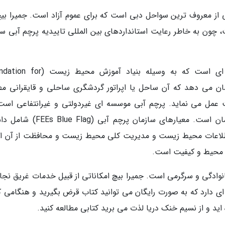
را یا جمیرا بیچ (Jumeirah Beach) یکی از معروف ترین سواحل دبی است که برای عموم آزاد است. جمیرا ب
 چون به خاطر رعایت استانداردهای بین المللی تاییدیه پرچم آبی س
پرچم آبی ساحل (Blue Flag beach) تاییدیه ای است که به وسیله بنیاد آموزش م
صادر می گردد و نشان می دهد که آن ساحل یا اپراتور گردشگری ساحلی و قایقرانی م
 عمل می نماید. پرچم آبی موسسه ای غیردولتی و غیرانتفاعی است
شامل 65 سازمان در 60 کشور عضو شده در سازمان است. معیارهای سازمان پرچم آبی
و اطلاعات محیط زیست و مدیریت کلی محیط زیست و محافظت از آن 
ت محیط و کیفیت است.
وادگی و سرگرمی است. جمیرا بیچ امکاناتی از قبیل خدمات غریق نجا
ای دارد که به صورت رایگان می توانید کتاب قرض بگیرید و هنگامی که
ید و از نسیم خنک دریا لذت می برید کتابی مطالعه کنید.