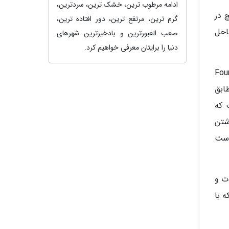
ادامه مرطوب ترین، خشک ترین، سردترین،
یچ در
گرم ترین، مرتفع ترین، دور افتاده ترین،
احل
صعب العبورترین و بادخیزترین شهرهای
دنیا را برایتان معرفی خواهیم کرد.
حیط زیست (Foundation for
طابق
 که
 (FEEs Blue Flag) شامل داشتن
است
ت و
 با