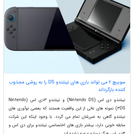
سوییچ 2 می تواند بازی های نینتندو DS را به روشی مجذوب
کننده بازگرداند
نینتندو دی اس (Nintendo DS) و نینتندو 3دی اس (Nintendo
3DS) نمونه های عالی از این واقعیت هستند که بعضی نوآوری های
نینتندو گاهی به ضررشان تمام می گردد. با وجود اینکه این شرکت
سابقه خوبی دارد، بیشتر بازی های اختصاصی نینتندو برای دی اس و
3دی اس هرگز دوباره عرضه نشده اند....