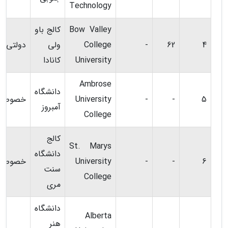
Technology
Bow Valley
کالج باو
4
62
-
College
ولی
دولتی
University
کانادا
Ambrose
دانشگاه
5
-
-
University
خصوصی
آمبروز
College
کالج
St. Marys
دانشگاه
6
-
-
University
خصوصی
سنت
College
مری
دانشگاه
Alberta
هنر