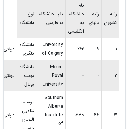
نام
رتبه
رتبه
دانشگاه
نام دانشگاه
نوع
کشوری
دنیای
به
به فارسی
دانشگاه
انگلیسی
University
دانشگاه
1
9
242
دولتی
of Calgary
کلگری
Mount
دانشگاه
2
-
-
Royal
مونت
دولتی
University
رویال
Southern
موسسه
Alberta
فناوری
3
46
1539
Institute
دولتی
آلبرتای
of
جنوبی