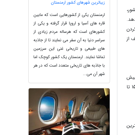
زیباترین شهرهای کشور ارمنستان
ارک ملی کشور،
ارمنستان یکی از کشورهایی است که مابین
ی دهد.
قاره های آسیا و اروپا قرار گرفته و یکی از
ردن
کشورهای است که هرساله مردم زیادی از
 پارک ملی بنف از
سراسر دنیا به آن سفر می نمایند تا از جاذبه
های طبیعی و تاریخی غنی این سرزمین
تماشا نمایند. ارمنستان یک کشور کوچک اما
با جاذبه های تاریخی متعدد است که در هر
شهر آن می...
بیش
از 2,000 محل چادرزنی در 14 اردوگاه کمپینگ جداگانه وجود دارند. هزینه کمپینگ در هر اردوگاه پارک فرق دارد و بین 15.70 تا
رین