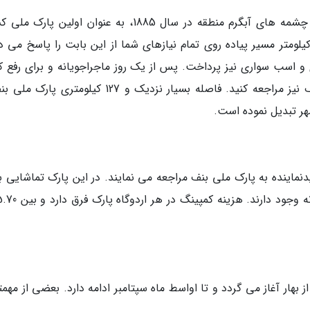
پارک ملی بنف پس از رسیدن کارگران راه آهن به چشمه های آبگرم منطقه در سال 1885، به عنوان اولین پ
زگشایی شد. این منطقه با داشتن بیش از 1,600 کیلومتر مسیر پیاده روی تمام نیازهای شما از این بابت را پاسخ م
و اسب سواری نیز پرداخت. پس از یک روز ماجراجویانه و برای رفع ک
خستگی می توان به چشمه های آبگرم مشهور بنف نیز مراجعه کنید. فاصله بسیار نزدیک و 127 کیلومتری
هر تبدیل نموده است.
یدنماینده به پارک ملی بنف مراجعه می نمایند. در این پارک تماشایی 
هار آغاز می گردد و تا اواسط ماه سپتامبر ادامه دارد. بعضی از مهمت