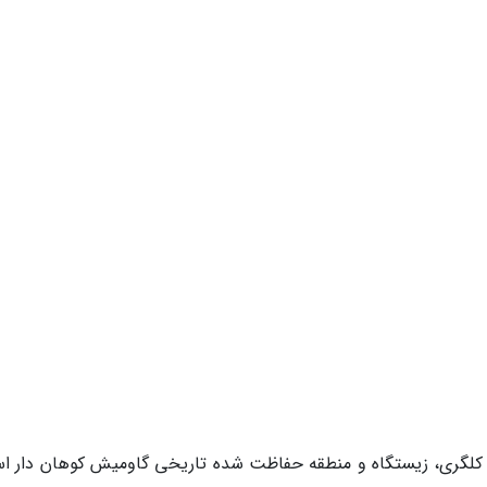
ر فاصله 342 کیلومتری شمال کلگری، زیستگاه و منطقه حفاظت شده تاریخی گاومیش کوهان دار