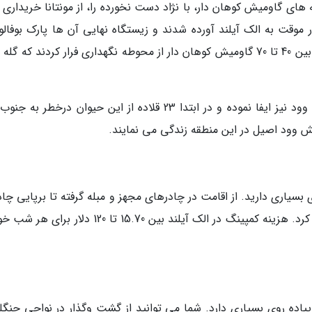
 آخرین و بزرگ گله های گاومیش کوهان دار، با نژاد دست نخورده را، از مونتانا خریداری
 موقت به الک آیلند آورده شدند و زیستگاه نهایی آن ها پارک بوفالو 
(آن موقع ساخت آن انتها نیافته بود). در این مدت بین 40 تا 70 گاومیش کوهان دار از محوطه نگهداری فرار کردند که
پارک ملی الک نقش مهمی در حفاظت از گاومیش وود نیز ایفا نموده و در ابتدا 23 قلاده از این حیوان درخطر 
بسیاری دارید. از اقامت در چادرهای مجهز و مبله گرفته تا برپایی چاد
سایت های کمپینگ را می توان در این پارک تجربه کرد. هزینه کمپینگ در الک آیلند بین 15.70 تا 120 دل
اده روی بسیاری دارد. شما می توانید از گشت وگذار در نواحی جنگل