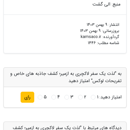
منبع: الی گشت
انتشار:
9 بهمن 1403
بروزرسانی:
9 بهمن 1403
گردآورنده:
kamsaco.ir
شناسه مطلب: 1446
به "لذت یک سفر لاکچری به ازمیر؛ کشف جاذبه های خاص و
تفریحات لوکس" امتیاز دهید
امتیاز دهید:
1
2
3
4
5
رای
دیدگاه های مرتبط با "لذت یک سفر لاکچری به ازمیر؛ کشف