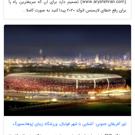
(www.aryatehran.com) تصمیم دارد برای آن که سریعترین راه را
برای رفع خطای لایسنس اتوکد 2020 پیدا کنید به صورت کاملا...
تور آفریقای جنوبی: آشنایی با شهر فوتبال، ورزشگاه زیبای ژوهانسبورگ