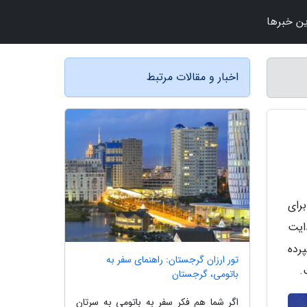
ن خبرها
اخبار و مقالات مرتبط
بخش پلی استیشن ایندیز (PlayStation Indies) را برای
ایت
ف ترین مهره های خود یعنی شوهِی یوشیدا (Shuhei Yoshida) سپرده
تور ارزان گرجستان: راهنمای سفر به
.
باتومی، گرجستان
اگر شما هم فکر سفر به باتومی به سرتان