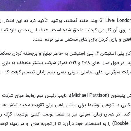
در طی یک گفتگوی با کریستوفر درینگ در جریان GI Live: London چند هفته گذشته، یوشیدا تأکید کرد که این ابتکا
 که روی آن کار می کردند، ملحق شده است. هدف این بخش تازه تمایل
افتن و بازی کردن بازی های مستقل عالی بوده است.
شوهی یوشیدا توضیح می دهد: در روزهای آغازین کار پلی استیشن 4، پلی استیشن به خاطر تبلیغ و برجسته کردن 
بازی ها و توسعه دهندگان مستقل شناخته شده بود. در طول سال های 2018 و 2019 تمرکز شرکت بیشتر منعطف 
 (بازی های AAA) شد و مدیر شرکت سرگرمی های تعاملی سونی یعنی جیم رایان تصمیم گرفت که ا
در اواسط سال 2019؛ جیم رایان (Jim Ryan) از مایکل پتیسون (Michael Pattison)، نایب رئیس تیم روابط می
ری با شوهی یوشیدا برای یافتن راهی برای تقویت مجدد تلاش ها ب
د. در همان زمان، سونی نیز به لطف توصیه کتبی یوشیدا، گِرِگ ر
(Greg Rice)، مدیر سابق استودیو دابل فاین (Double Fine) را به استخدام خود درآورد تا از تجربه های او در زمینه 