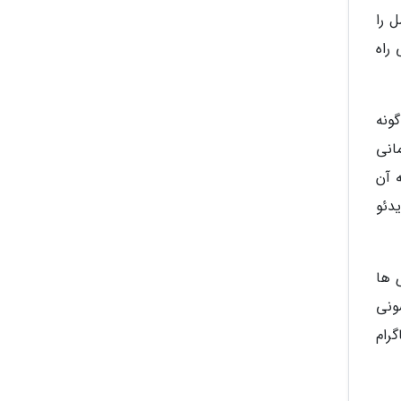
 را
راه
گونه
مانی
ه آن
دئو
 ها
سونی
رام