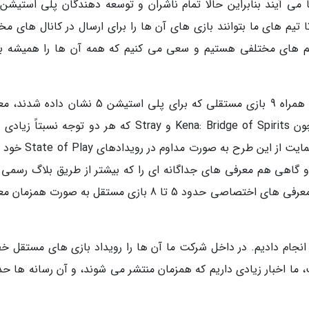
ها می آیند بنابراین حالا تمام ناشران و توسعه دهندگان پلی استیشن
ا تیم های ما بتوانند بازی های آن ها را برای ارسال در کانال های م
یستم های مختلفی هستیم و سعی می کنیم که همه آن ها را همیشه به
ابتکار پلی استیشن ایندیز در ژوئیه سال 2020 و به همراه 9 بازی مستقلی که برای پلی استیشن 5 نشا
شد. در میان این آثار بازی های موردانتظاری همچون Kena: Bridge of Spirits و Stray که هر دو توجه نسبت
خود جلب کرده بودند، معرفی شدند. سونی برای حمایت از این طرح به 
 و گاهی هم معرفی های جداگانه ای را که بیشتر از طریق بلاگ رسمی 
استیشن انجام می شد، تدارک دید. در جریان این معرفی های اختصاصی حدود 5 تا 8 بازی مستقل به صورت ه
ر انجام دادیم. در داخل شرکت ما آن ها را رویداد بازی های مستقل خ
ما اخبار زیادی داریم که همزمان منتشر می شوند، و آن رسانه ها حدا