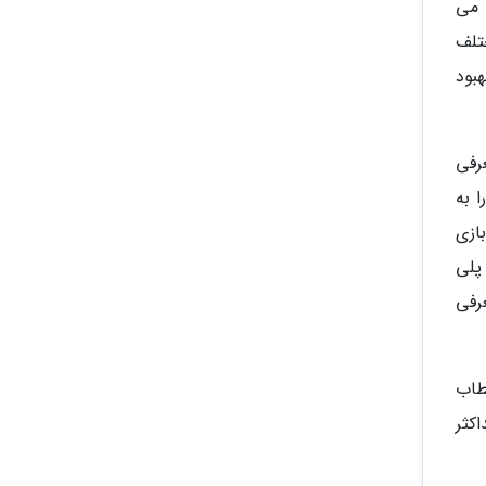
 می
ختلف
بود
ن داده شدند، معرفی
اً زیادی را به
صورت مداوم در رویدادهای State of Play خود بازی
پلی
مزمان معرفی
طاب
کثر