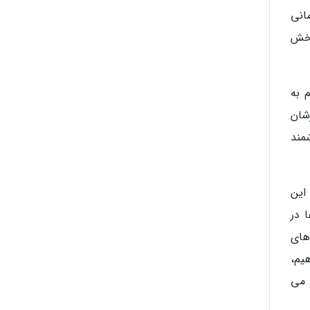
انی
بخش
 به
شان
مند
این
 در
های
State را انجام می دهیم،
 می