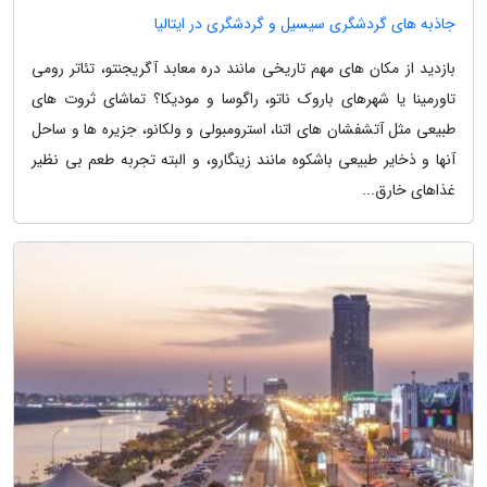
جاذبه های گردشگری سیسیل و گردشگری در ایتالیا
بازدید از مکان های مهم تاریخی مانند دره معابد آگریجنتو، تئاتر رومی
تاورمینا یا شهرهای باروک ناتو، راگوسا و مودیکا؟ تماشای ثروت های
طبیعی مثل آتشفشان های اتنا، استرومبولی و ولکانو، جزیره ها و ساحل
آنها و ذخایر طبیعی باشکوه مانند زینگارو، و البته تجربه طعم بی نظیر
غذاهای خارق...