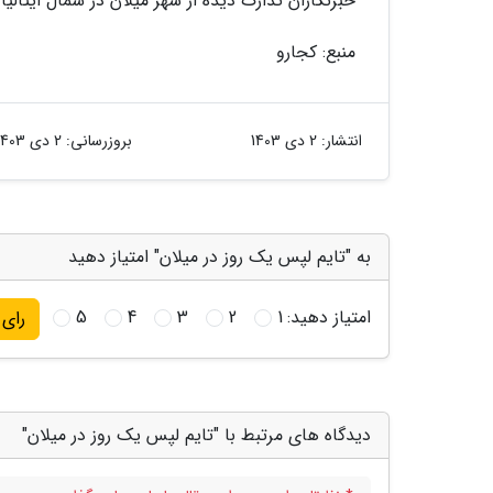
خبرنگاران تدارک دیده از شهر میلان در شمال ایتالیا 
منبع: کجارو
انتشار:
2 دی 1403
بروزرسانی:
2 دی 1403
به "تایم لپس یک روز در میلان" امتیاز دهید
امتیاز دهید:
1
2
3
4
5
رای
دیدگاه های مرتبط با "تایم لپس یک روز در میلان"