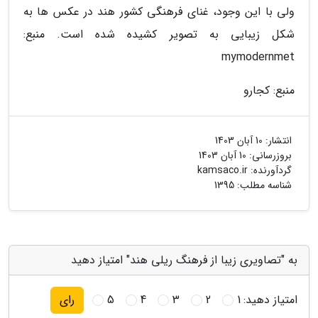
ولی با این وجود، غنای فرهنگی کشور هند در عکس ها به
شکل زیبایی به تصویر کشیده شده است. منبع:
mymodernmet
منبع: کجارو
انتشار:
10 آبان 1403
بروزرسانی:
10 آبان 1403
گردآورنده:
kamsaco.ir
شناسه مطلب: 1395
به "تصاویری زیبا از فرهنگ ریلی هند" امتیاز دهید
امتیاز دهید:
1
2
3
4
5
رای