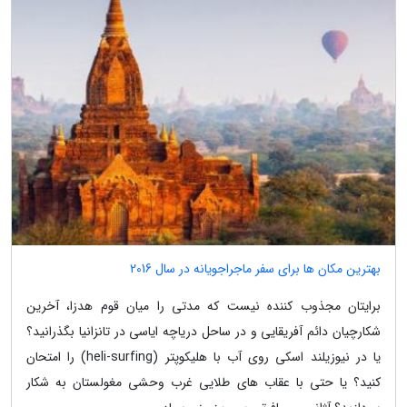
بهترین مکان ها برای سفر ماجراجویانه در سال 2016
برایتان مجذوب کننده نیست که مدتی را میان قوم هدزا، آخرین
شکارچیان دائم آفریقایی و در ساحل دریاچه ایاسی در تانزانیا بگذرانید؟
یا در نیوزیلند اسکی روی آب با هلیکوپتر (heli-surfing) را امتحان
کنید؟ یا حتی با عقاب های طلایی غرب وحشی مغولستان به شکار