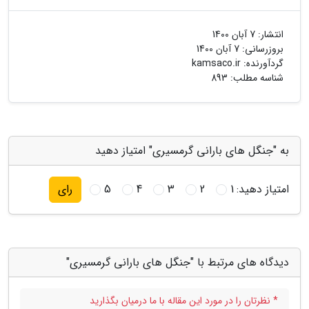
انتشار:
7 آبان 1400
بروزرسانی:
7 آبان 1400
گردآورنده:
kamsaco.ir
شناسه مطلب: 893
به "جنگل های بارانی گرمسیری" امتیاز دهید
امتیاز دهید:
1
2
3
4
5
رای
دیدگاه های مرتبط با "جنگل های بارانی گرمسیری"
* نظرتان را در مورد این مقاله با ما درمیان بگذارید