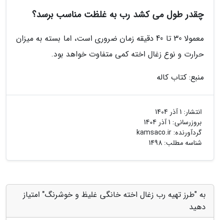
چقدر طول می کشد رب به غلظت مناسب برسد؟
معمولا 30 تا 40 دقیقه زمان ضروری است، اما بسته به میزان
حرارت و نوع زغال اخته کمی متفاوت خواهد بود.
منبع: کتاب کاله
انتشار:
1 آذر 1404
بروزرسانی:
1 آذر 1404
گردآورنده:
kamsaco.ir
شناسه مطلب: 1498
به "طرز تهیه رب زغال اخته خانگی غلیظ و خوشرنگ" امتیاز
دهید