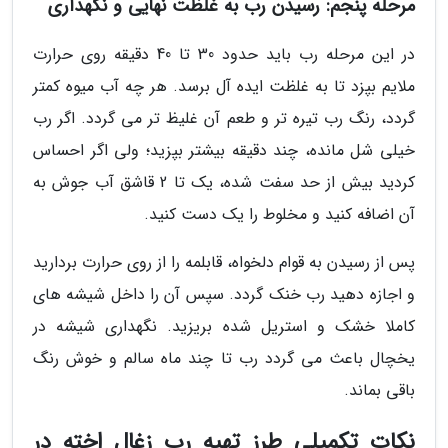
مرحله پنجم: رسیدن رب به غلظت نهایی و نگهداری
در این مرحله رب باید حدود 30 تا 40 دقیقه روی حرارت
ملایم بپزد تا به غلظت ایده آل برسد. هر چه آب میوه کمتر
گردد، رنگ رب تیره تر و طعم آن غلیظ تر می گردد. اگر رب
خیلی شل مانده، چند دقیقه بیشتر بپزید؛ ولی اگر احساس
کردید بیش از حد سفت شده، یک تا 2 قاشق آب جوش به
آن اضافه کنید و مخلوط را یک دست کنید.
پس از رسیدن به قوام دلخواه، قابلمه را از روی حرارت بردارید
و اجازه دهید رب خنک گردد. سپس آن را داخل شیشه های
کاملا خشک و استریل شده بریزید. نگهداری شیشه در
یخچال باعث می گردد رب تا چند ماه سالم و خوش رنگ
باقی بماند.
نکات تکمیلی طرز تهیه رب زغال اخته در