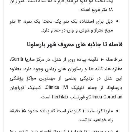
یک تخت دو نفره در اتاق قرار داده شده است. متراژ آن
18 متر مربع است.
دبل برای استفاده یک نفر: یک تخت یک نفره، 12 متر
مربع متراژ و دوش و وان در حمام دارد.
فاصله تا جاذبه های معروف شهر بارسلونا
در فاصله 10 دقیقه پیاده روی از هتل، در مرکز ساریا Sarrià،
مغازه ها، کافه ها و رستوران های زیادی وجود دارد. بعلاوه
این هتل در نزدیکی بعضی از مهمترین مراکز پزشکی
بارسلونا، از جمله کلینیک Clínica IVI، کلینیک کوراچان
Clínica Corachanو فورتیلب Fertilab است.
ماریا کریستینا: 1 کیلومتر است که پیاده حدود 15 دقیقه
راه خواهید داشت.
درب ورودی : تا شما، 1.1 کیلومتر فاصله دارد. تاکسی 10