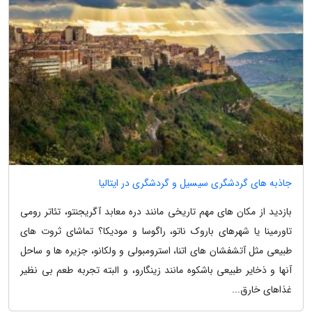
جاذبه های گردشگری سیسیل و گردشگری در ایتالیا
بازدید از مکان های مهم تاریخی مانند دره معابد آگریجنتو، تئاتر رومی
تاورمینا یا شهرهای باروک ناتو، راگوسا و مودیکا؟ تماشای ثروت های
طبیعی مثل آتشفشان های اتنا، استرومبولی و ولکانو، جزیره ها و ساحل
آنها و ذخایر طبیعی باشکوه مانند زینگارو، و البته تجربه طعم بی نظیر
غذاهای خارق...