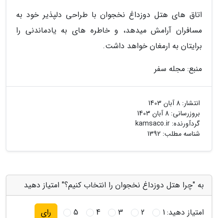
اتاق های هتل دوزداغ نخجوان با طراحی دلپذیر خود به
مسافران آرامش میدهد، و خاطره های به یادماندنی را
برایتان به ارمغان خواهد داشت.
منبع: مجله سفر
انتشار:
8 آبان 1403
بروزرسانی:
8 آبان 1403
گردآورنده:
kamsaco.ir
شناسه مطلب: 1392
به "چرا هتل دوزداغ نخجوان را انتخاب کنیم؟" امتیاز دهید
امتیاز دهید:
1
2
3
4
5
رای