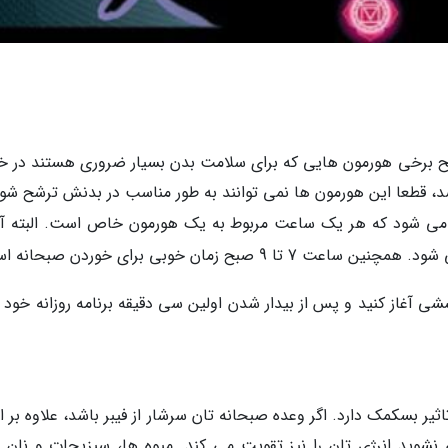
 ساعت 11 شب تا چهار صبح برخی هورمون هایی که برای سلامت بدن بسیار ضروری هستند در 
شد، قطعا این هورمون ها نمی توانند به طور مناسب در بدنش ترشح شون
ن ها به طور دقیق از 11 شب آغاز می شود که هر یک ساعت مربوط به یک هورمون خاص است. البته 
ح زمان خوبی برای خوردن صبحانه است.
شی آغاز کنید و پس از بیدار شدن اولین سی دقیقه برنامه روزانه خود ر
ر بسکمک دارد. اگر وعده صبحانه تان سرشار از فیبر باشد، علاوه بر ا
وید انرژی تان را نیز تقویت می کند. میوه ها، سبزیجات و نان 