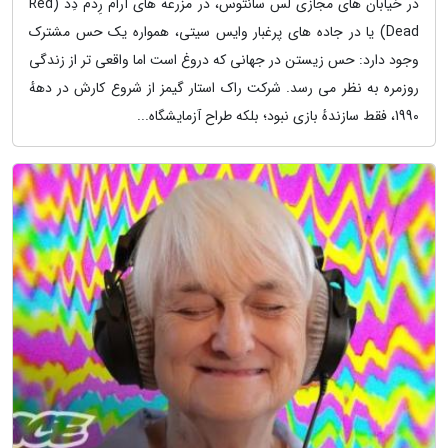
در خیابان های مجازی لس سانتوس، در مزرعه های آرام رِدم دِد (Red
Dead) یا در جاده های پرغبار وایس سیتی، همواره یک حس مشترک
وجود دارد: حس زیستن در جهانی که دروغ است اما واقعی تر از زندگی
روزمره به نظر می رسد. شرکت راک استار گیمز از شروع کارش در دههٔ
1990، فقط سازندهٔ بازی نبود؛ بلکه طراح آزمایشگاه...