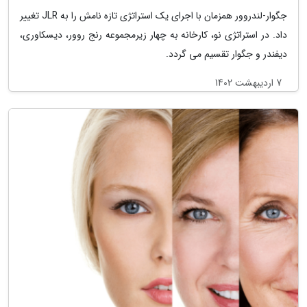
جگوار-لندروور همزمان با اجرای یک استراتژی تازه نامش را به JLR تغییر
داد. در استراتژی نو، کارخانه به چهار زیرمجموعه رنج روور، دیسکاوری،
دیفندر و جگوار تقسیم می گردد.
7 اردیبهشت 1402