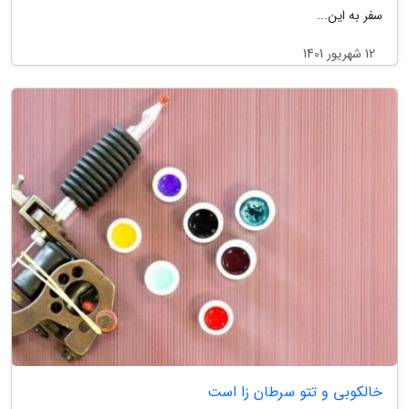
سفر به این...
12 شهریور 1401
خالکوبی و تتو سرطان زا است